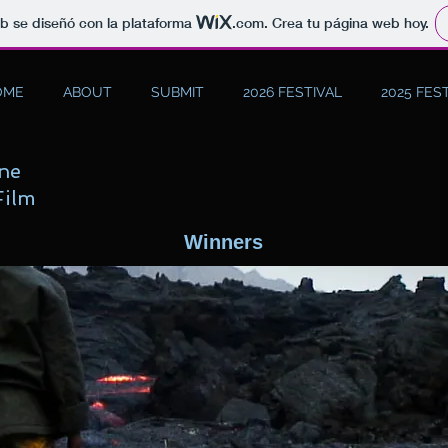
b se diseñó con la plataforma
.com
. Crea tu página web hoy.
OME
ABOUT
SUBMIT
2026 FESTIVAL
2025 FES
ne
Film
Winners